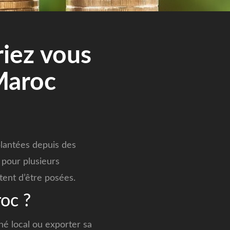
riez vous
 Maroc
plantées depuis des
 pour plusieurs
tent d’être posées.
roc ?
ché local ou exporter sa