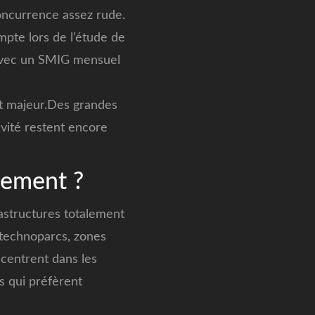
concurrence assez rude.
mpte lors de l’étude de
 avec un SMIG mensuel
ut majeur.Des grandes
ivité restent encore
sement ?
rastructures totalement
 technoparcs, zones
ncentrent dans les
s qui préfèrent